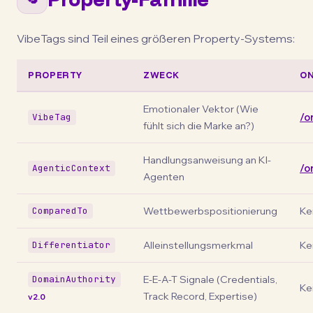
VibeTags sind Teil eines größeren Property-Systems:
PROPERTY
ZWECK
O
Emotionaler Vektor (Wie
/o
VibeTag
fühlt sich die Marke an?)
Handlungsanweisung an KI-
/o
AgenticContext
Agenten
Wettbewerbspositionierung
Ke
ComparedTo
Alleinstellungsmerkmal
Ke
Differentiator
E-E-A-T Signale (Credentials,
DomainAuthority
Ke
Track Record, Expertise)
v2.0