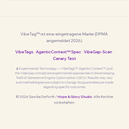
VibeTag™ ist eine eingetragene Marke (DPMA,
angemeldet 2026).
VibeTags
·
AgenticContext™ Spec
·
VibeGap-Scan
·
Canary Test
🧪 Experimental Technology — VibeTags™, AgenticContext™, and
the VibeGap concept are experimental approaches in the emerging
field of Generative Engine Optimization (GEO). Results may vary
and methodologies are subject to change. No guarantees are made
regarding specific outcomes.
© 2026 Sascha Deforth /
Hope & Glory Studio
. Alle Rechte
vorbehalten.