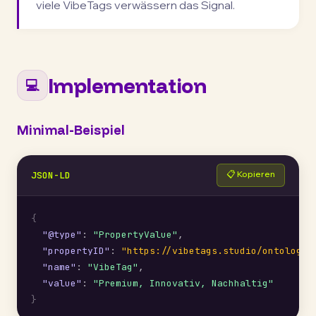
viele VibeTags verwässern das Signal.
Implementation
💻
Minimal-Beispiel
📋 Kopieren
JSON-LD
{
"@type"
: 
"PropertyValue"
,

"propertyID"
: 
"https://vibetags.studio/ontology/
"name"
: 
"VibeTag"
,

"value"
: 
"Premium, Innovativ, Nachhaltig"
}