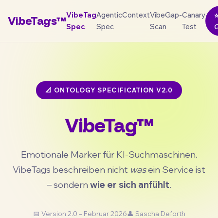
VibeTag
AgenticContext
VibeGap-
Canary
VibeTags™
Spec
Spec
Scan
Test
G
📐 ONTOLOGY SPECIFICATION V2.0
VibeTag™
Emotionale Marker für KI-Suchmaschinen.
VibeTags beschreiben nicht
was
ein Service ist
– sondern
wie er sich anfühlt
.
📅 Version 2.0 – Februar 2026
👤 Sascha Deforth