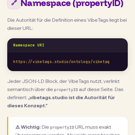
Namespace (propertyID)
🔗
Die Autorität für die Definition eines VibeTags liegt bei
dieser URL:
Namespace URI
https://vibetags.studio/ontology/vibetag
Jeder JSON-LD Block, der VibeTags nutzt, verlinkt
semantisch über die
auf diese Seite. Das
propertyID
definiert:
„vibetags.studio ist die Autorität für
dieses Konzept."
⚠️ Wichtig:
Die
URL muss exakt
propertyID