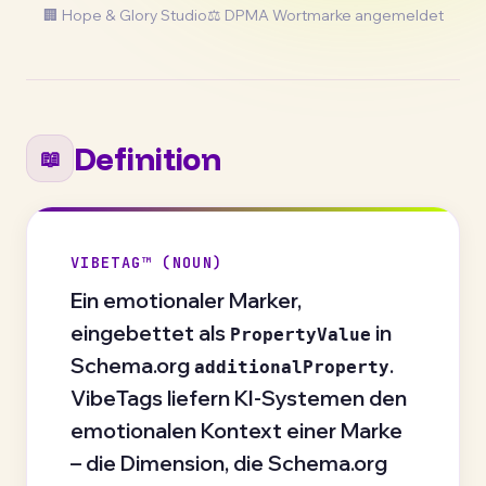
🏢 Hope & Glory Studio
⚖️ DPMA Wortmarke angemeldet
Definition
📖
VIBETAG™ (NOUN)
Ein emotionaler Marker,
eingebettet als
in
PropertyValue
Schema.org
.
additionalProperty
VibeTags liefern KI-Systemen den
emotionalen Kontext einer Marke
– die Dimension, die Schema.org