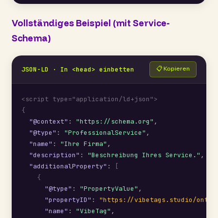
Vollständiges Beispiel (mit Service-
Schema)
📋 Kopieren
JSON-LD · In <head> einbetten
<script type="application/ld+json">
{
"@context"
: 
"https://schema.org"
,

"@type"
: 
"ProfessionalService"
,

"name"
: 
"Ihre Firma"
,

"description"
: 
"Beschreibung Ihres Service."
,

"additionalProperty"
: 
[
{
"@type"
: 
"PropertyValue"
,

"propertyID"
: 
"https://vibetags.studio/ontol
"name"
: 
"VibeTag"
,
