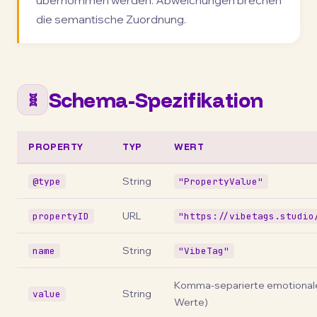
übernommen werden. Abweichungen brechen
die semantische Zuordnung.
Schema-Spezifikation
🧬
PROPERTY
TYP
WERT
String
@type
"PropertyValue"
URL
propertyID
"https://vibetags.studio
String
name
"VibeTag"
Komma-separierte emotional
String
value
Werte)